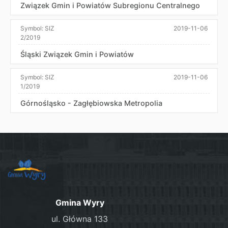
Związek Gmin i Powiatów Subregionu Centralnego
Symbol:
SIZ
2019-11-06
2/2019
Śląski Związek Gmin i Powiatów
Symbol:
SIZ
2019-11-06
1/2019
Górnośląsko - Zagłębiowska Metropolia
Gmina Wyry
ul. Główna 133