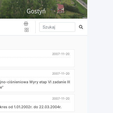
Wpisz tekst do wyszukania
Szukaj
2007-11-20
2007-11-20
yjno-ciśnieniowa Wyry etap VI zadanie III
e"
2007-11-20
res od 1.01.2002r. do 22.03.2004r.